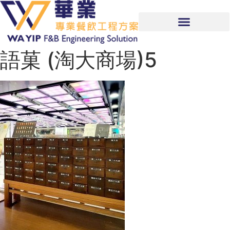
語菓 (淘大商場)5