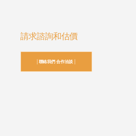
請求諮詢和估價
│聯絡我們 合作洽談 │