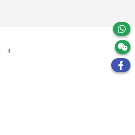
地址:
九龍觀塘開源道72號溢財中心12樓6室