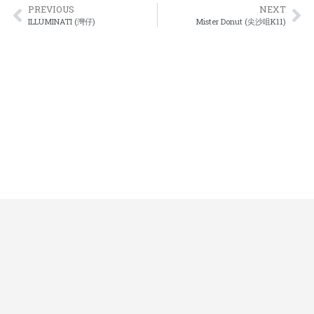
PREVIOUS
NEXT
ILLUMINATI (灣仔)
Mister Donut (尖沙咀K11)