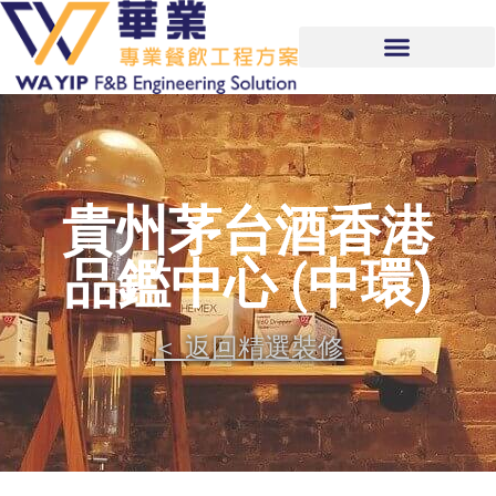
貴州茅台酒香港
品鑑中心 (中環)
＜ 返回精選裝修