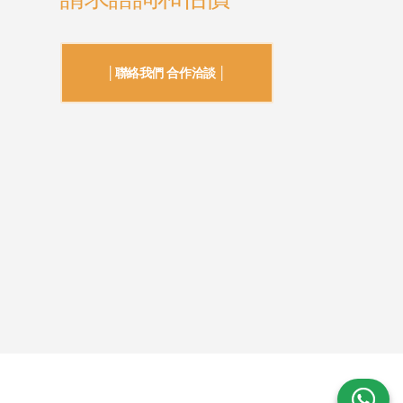
│聯絡我們 合作洽談 │