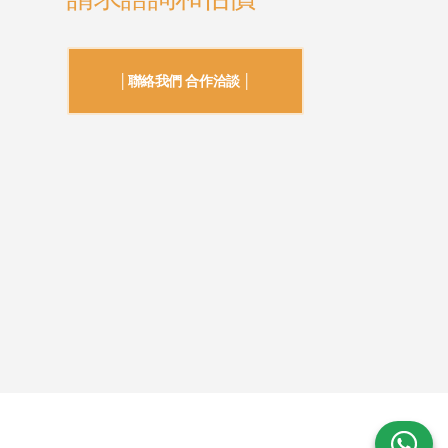
│聯絡我們 合作洽談 │