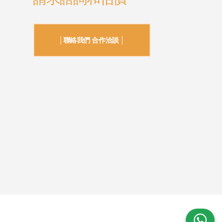
│聯絡我們 合作洽談 │