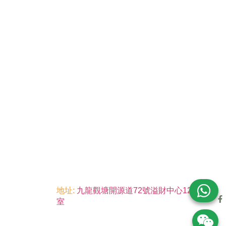
地址:
九龍觀塘開源道72號溢財中心12樓6
室