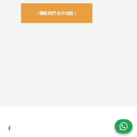
│聯絡我們 合作洽談 │