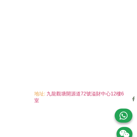
地址:
九龍觀塘開源道72號溢財中心12樓6
室