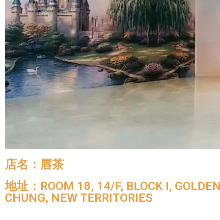
店名：唇茶
地址：ROOM 18, 14/F, BLOCK I, GOLDEN 
CHUNG, NEW TERRITORIES