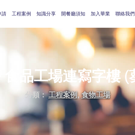
申請
工程案例
知識分享
開餐廳須知
加入華業
聯絡我們
 食品工場連寫字樓 (
分類：
工程案例
,
食物工場