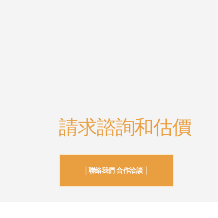
請求諮詢和估價
│聯絡我們 合作洽談 │