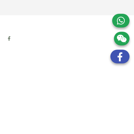
地址:
九龍觀塘開源道72號溢財中心12樓6室