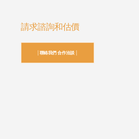
請求諮詢和估價
│聯絡我們 合作洽談 │