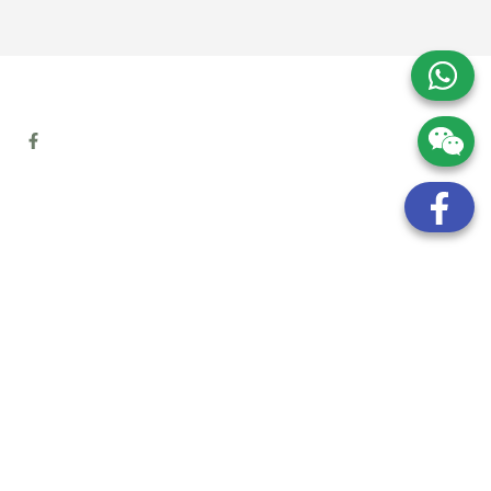
地址:
九龍觀塘開源道72號溢財中心12樓6室