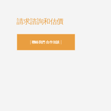
請求諮詢和估價
│聯絡我們 合作洽談 │