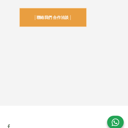
│聯絡我們 合作洽談 │