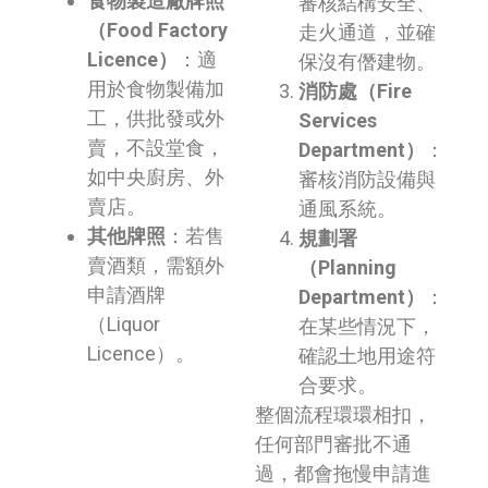
食物製造廠牌照
審核結構安全、
（Food Factory
走火通道，並確
Licence）
：適
保沒有僭建物。
用於食物製備加
消防處（Fire
工，供批發或外
Services
賣，不設堂食，
Department）
：
如中央廚房、外
審核消防設備與
賣店。
通風系統。
其他牌照
：若售
規劃署
賣酒類，需額外
（Planning
申請酒牌
Department）
：
（Liquor
在某些情況下，
Licence）。
確認土地用途符
合要求。
整個流程環環相扣，
任何部門審批不通
過，都會拖慢申請進