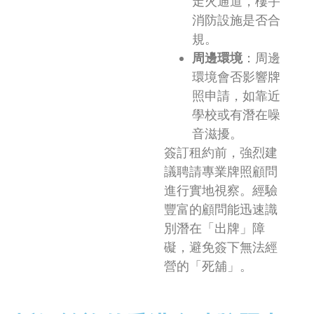
走火通道，樓宇
消防設施是否合
規。
周邊環境
：周邊
環境會否影響牌
照申請，如靠近
學校或有潛在噪
音滋擾。
簽訂租約前，強烈建
議聘請專業牌照顧問
進行實地視察。經驗
豐富的顧問能迅速識
別潛在「出牌」障
礙，避免簽下無法經
營的「死舖」。