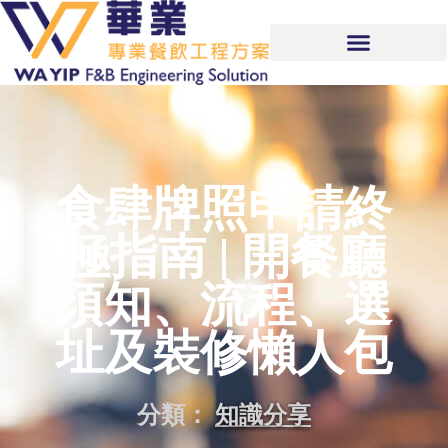
食肆牌照申請終
極指南 | 開餐廳
須知、流程、選
址及裝修懶人包
分類：
知識分享