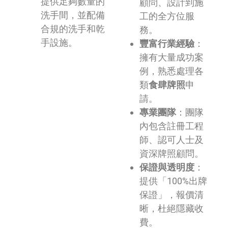
提供足夠數量的
顧問、設計到施
洗手間，並配備
工的全方位服
合規的洗手和乾
務。
手設施。
豐富行業經驗
：
擁有大量成功案
例，熟悉處理各
類
食肆牌照
申
請。
專業團隊
：團隊
內包含註冊工程
師、認可人士及
資深牌照顧問。
保證與透明度
：
提供「100%出牌
保證」，報價清
晰，杜絕隱藏收
費。