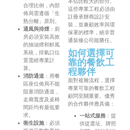
本佔比較大的部分。
合理比例，內部
這些專業工程必須由
佈局需遵循「生
註冊承辦商設計安
熟分離」原則。
裝，並兼顧效率與環
通風與排煙
：廚
保署的標準，絕非普
房必須安裝高效
通裝修公司能勝任。
的抽油煙和鮮風
如何選擇可
系統，排氣口位
靠的餐飲工
置需經專業計
算。
程夥伴
消防通道
：用餐
面對複雜流程，選擇
區座位佈局不能
專業可靠的餐飲工程
阻塞消防通道，
顧問至關重要。優秀
走廊寬度及桌椅
的合作夥伴應具備：
間距均有最低要
求。
一站式服務
：提
衛生設施
：必須
供從選址、牌照