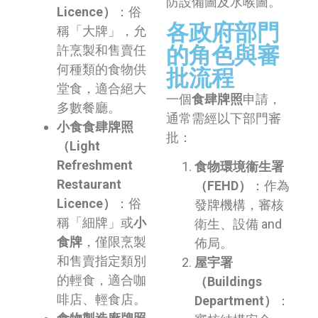
防設備圖及水喉圖。
Licence）
：俗
各政府部門
稱「大牌」，允
的角色與審
許烹製和售賣任
何種類的食物供
批流程
堂食，適合絕大
一個
食肆牌照
申請，
多數餐廳。
通常需經以下部門審
小食食肆牌照
批：
（Light
Refreshment
食物環境衞生署
Restaurant
（FEHD）
：作為
Licence）
：俗
發牌機構，審核
稱「細牌」或
小
衛生、設備 and
食牌
，僅限烹製
佈局。
和售賣指定類別
屋宇署
的輕食，適合咖
（Buildings
啡店、輕食店。
Department）
：