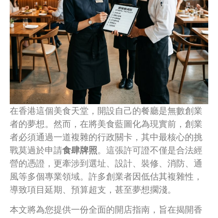
在香港這個美食天堂，開設自己的餐廳是無數創業
者的夢想。然而，在將美食藍圖化為現實前，創業
者必須通過一道複雜的行政關卡，其中最核心的挑
戰莫過於申請
食肆牌照
。這張許可證不僅是合法經
營的憑證，更牽涉到選址、設計、裝修、消防、通
風等多個專業領域。許多創業者因低估其複雜性，
導致項目延期、預算超支，甚至夢想擱淺。
本文將為您提供一份全面的開店指南，旨在揭開香