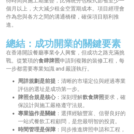
待時間與施工期重疊，比傳統分包模式節省至少一
個月以上，大大減少租金空置期成本。項目經理會
作為您與各方之間的溝通橋樑，確保項目順利推
進。
總結：成功開業的關鍵要素
在香港開設餐廳事業令人興奮，但成功之路充滿挑
戰。從繁瑣的
食肆牌照
申請到複雜的裝修工程，每
一步都需要專業知識 and 嚴謹執行。
周詳規劃是前提
：清晰的市場定位與經過專業
評估的選址是成功第一步。
牌照合規是核心
：深刻理解
飲食牌照
要求，確
保設計與施工嚴格遵守法規。
專業協作是關鍵
：選擇經驗豐富、信譽良好的
一站式餐飲工程顧問，是您最明智的投資。
時間管理是保障
：同步推進牌照申請和工程，