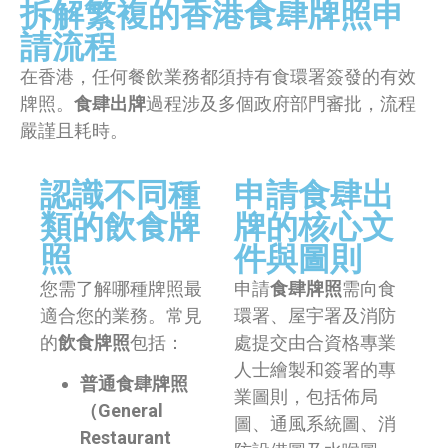
拆解繁複的香港食肆牌照申
請流程
在香港，任何餐飲業務都須持有食環署簽發的有效
牌照。
食肆出牌
過程涉及多個政府部門審批，流程
嚴謹且耗時。
認識不同種
申請食肆出
類的飲食牌
牌的核心文
照
件與圖則
您需了解哪種牌照最
申請
食肆牌照
需向食
適合您的業務。常見
環署、屋宇署及消防
的
飲食牌照
包括：
處提交由合資格專業
人士繪製和簽署的專
普通食肆牌照
業圖則，包括佈局
（General
圖、通風系統圖、消
Restaurant