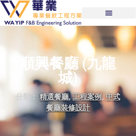
順興餐廳 (九龍
城)
分類：
精選餐廳
,
工程案例
,
中式
餐廳裝修設計