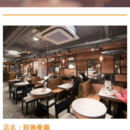
店名：順興餐廳