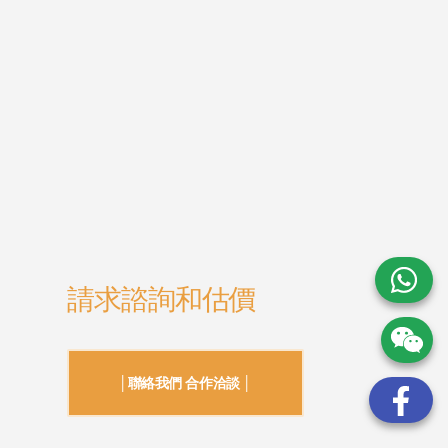
請求諮詢和估價
│聯絡我們 合作洽談 │