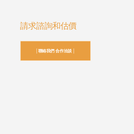
請求諮詢和估價
│聯絡我們 合作洽談 │