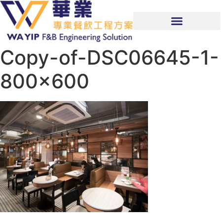
Copy-of-DSC06645-1-
800×600