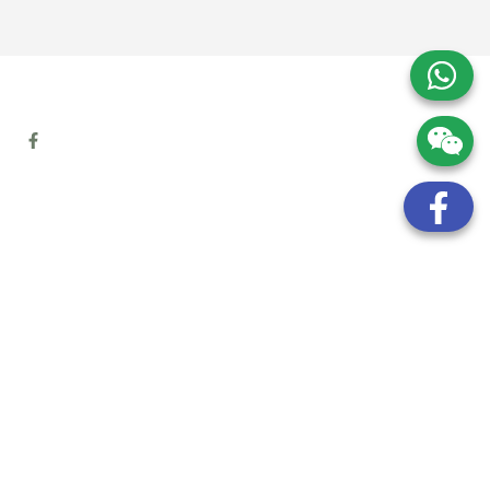
地址:
九龍觀塘開源道72號溢財中心12樓6室