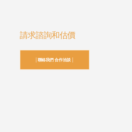
請求諮詢和估價
│聯絡我們 合作洽談 │