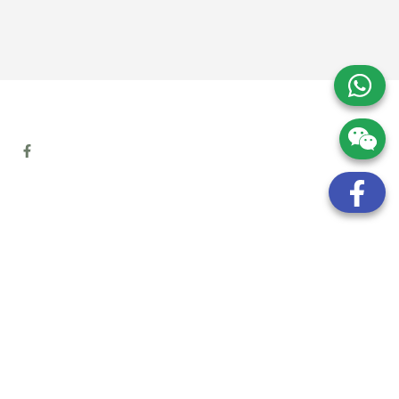
地址:
九龍觀塘開源道72號溢財中心12樓6室