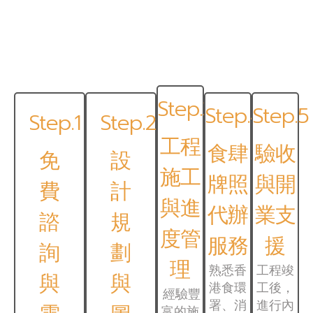
服務流程
Step.3
Step.4
Step.5
Step.1
Step.2
工程
食肆
驗收
免
設
施工
牌照
與開
費
計
與進
代辦
業支
諮
規
度管
服務
援
詢
劃
理
熟悉香
工程竣
與
與
港食環
工後，
經驗豐
署、消
進行內
富的施