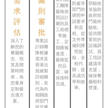
需
圖
防處等
部驗收
工團隊
求
則
部門的
並協助
嚴格按
牌照申
政府部
照設計
評
審
請要求
門最終
圖則及
和流
驗收。
估
批
工程標
程。從
提供開
準施
文件準
業前的
深入了
專業設
工，定
備到牌
設備調
解您的
計師團
期匯報
照批
試、員
餐廳概
隊根據
進度，
核，全
工培訓
念、預
需求及
嚴格監
程代
建議等
算及開
香港法
控品
辦，提
支援，
業時間
規繪製
質，確
高成功
確保餐
表，為
詳細圖
保按時
率和效
廳順利
您量身
則，並
完成。
率。
營運。
定制最
代為向
合適方
相關政
案。
府部門
提交審