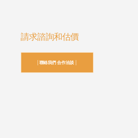
請求諮詢和估價
│聯絡我們 合作洽談 │