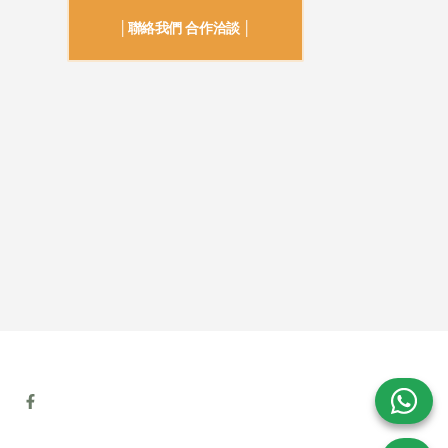
│聯絡我們 合作洽談 │