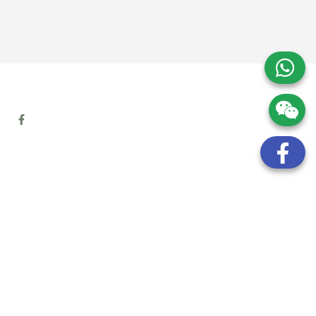
地址:
九龍觀塘開源道72號溢財中心12樓6室