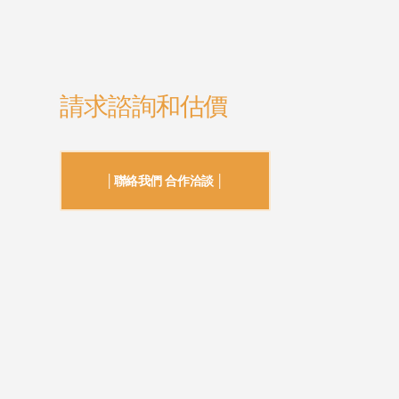
請求諮詢和估價
│聯絡我們 合作洽談 │