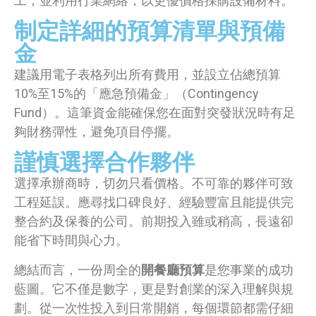
工；並利用行業網絡，以更優價格採購設備材料。
制定詳細的預算清單與預備
金
建議用電子表格列出所有費用，並設立佔總預算
10%至15%的「應急預備金」（Contingency
Fund）。這筆資金能確保您在面對突發狀況時有足
夠財務彈性，避免項目停擺。
謹慎選擇合作夥伴
選擇承辦商時，切勿只看價格。不可靠的夥伴可致
工程延誤。應尋找口碑良好、經驗豐富且能提供完
整合約及保養的公司。前期投入雖或稍高，長遠卻
能省下時間與心力。
總結而言，一份周全的
開餐廳預算
是您事業的成功
藍圖。它不僅是數字，更是對創業的深入理解與規
劃。從一次性投入到日常開銷，每個環節都需仔細