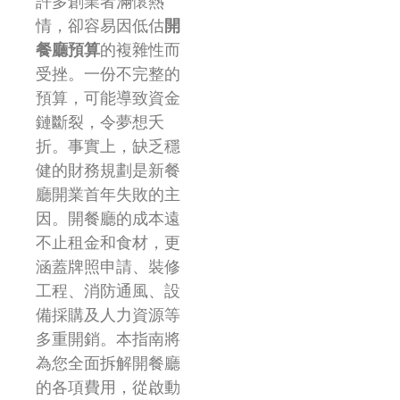
許多創業者滿懷熱
情，卻容易因低估
開
餐廳預算
的複雜性而
受挫。一份不完整的
預算，可能導致資金
鏈斷裂，令夢想夭
折。事實上，缺乏穩
健的財務規劃是新餐
廳開業首年失敗的主
因。開餐廳的成本遠
不止租金和食材，更
涵蓋牌照申請、裝修
工程、消防通風、設
備採購及人力資源等
多重開銷。本指南將
為您全面拆解開餐廳
的各項費用，從啟動