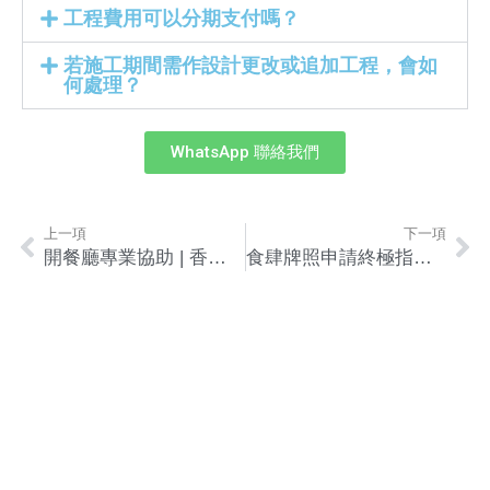
工程費用可以分期支付嗎？
若施工期間需作設計更改或追加工程，會如
何處理？
WhatsApp 聯絡我們
上一項
下一項
開餐廳專業協助 | 香港一站式牌照裝修顧問，助您避開創業陷阱
食肆牌照申請終極指南 | 開餐廳須知、流程、選址及裝修懶人包