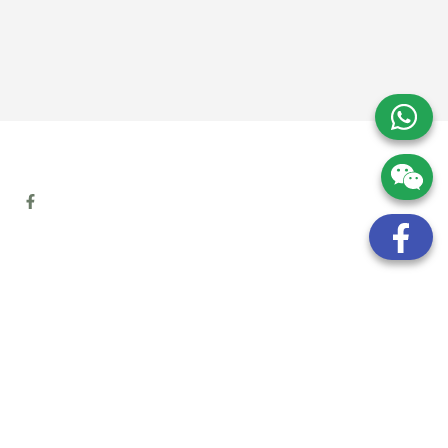
地址:
九龍觀塘開源道72號溢財中心12樓6室