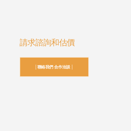
請求諮詢和估價
│聯絡我們 合作洽談 │