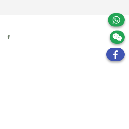
地址:
九龍觀塘開源道72號溢財中心12樓6室