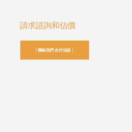
請求諮詢和估價
│聯絡我們 合作洽談 │