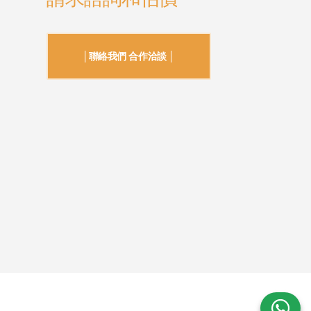
│聯絡我們 合作洽談 │