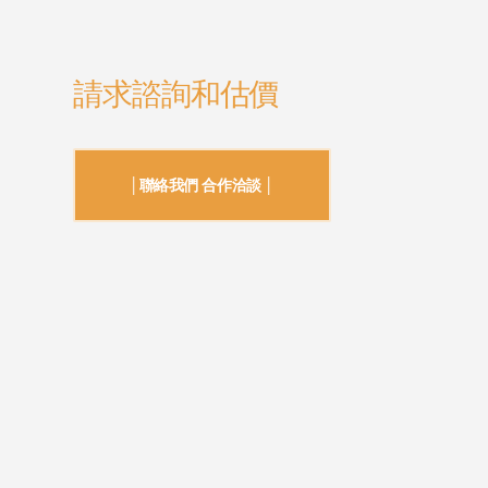
請求諮詢和估價
│聯絡我們 合作洽談 │