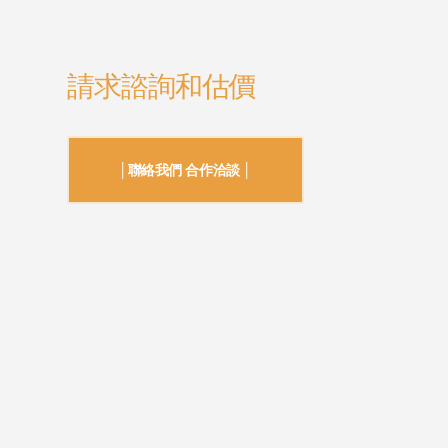
請求諮詢和估價
│聯絡我們 合作洽談 │