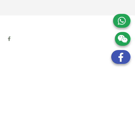
地址:
九龍觀塘開源道72號溢財中心12樓6室