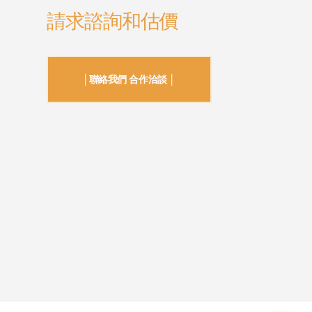
請求諮詢和估價
│聯絡我們 合作洽談 │