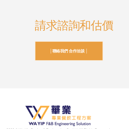
請求諮詢和估價
│聯絡我們 合作洽談 │