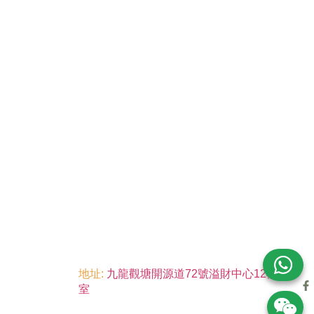
地址:
九龍觀塘開源道72號溢財中心12樓6
室