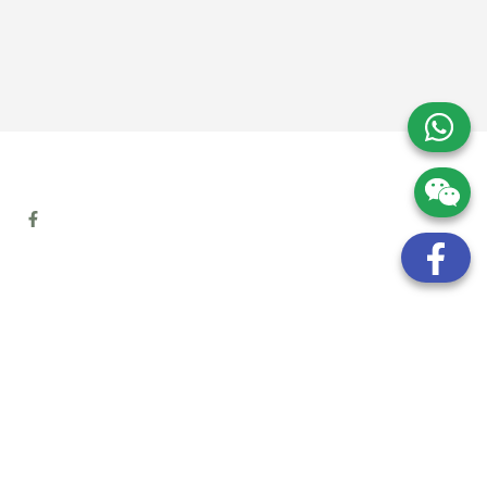
地址:
九龍觀塘開源道72號溢財中心12樓6室