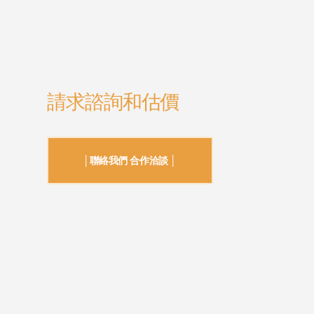
請求諮詢和估價
│聯絡我們 合作洽談 │