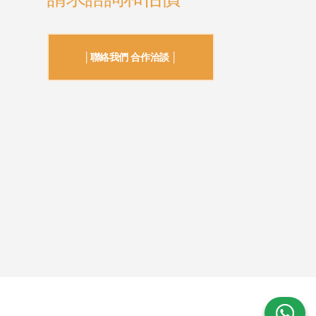
│聯絡我們 合作洽談 │