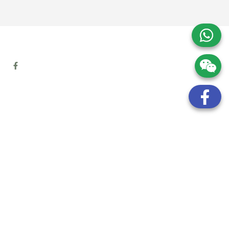
地址:
九龍觀塘開源道72號溢財中心12樓6室