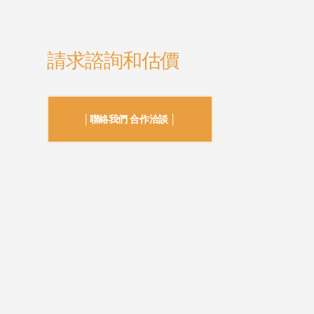
請求諮詢和估價
│聯絡我們 合作洽談 │