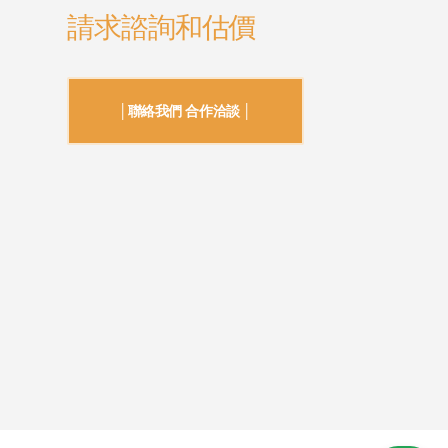
請求諮詢和估價
│聯絡我們 合作洽談 │