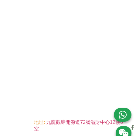
地址:
九龍觀塘開源道72號溢財中心12樓6
室