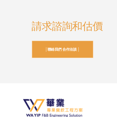
請求諮詢和估價
│聯絡我們 合作洽談 │