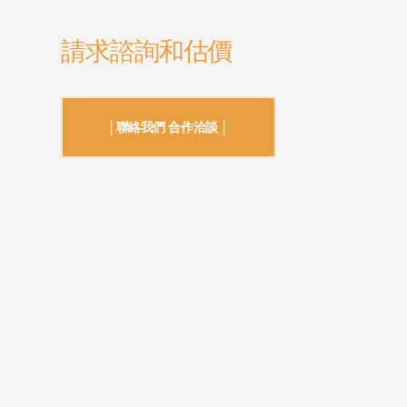
請求諮詢和估價
│聯絡我們 合作洽談 │