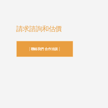
請求諮詢和估價
│聯絡我們 合作洽談 │