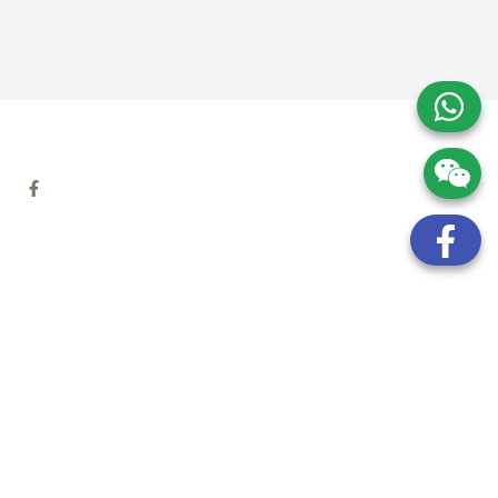
地址:
九龍觀塘開源道72號溢財中心12樓6室