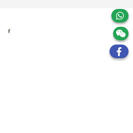
地址:
九龍觀塘開源道72號溢財中心12樓6室
電話:
(852) 6089 8215
/ 聯絡人: Mr.Eddie So