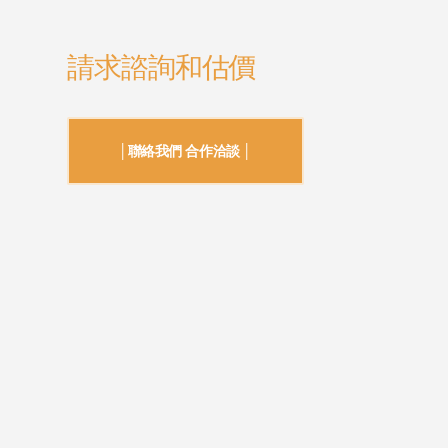
請求諮詢和估價
│聯絡我們 合作洽談 │