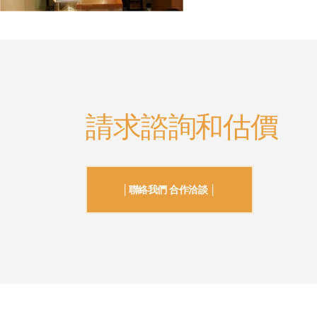
請求諮詢和估價
│聯絡我們 合作洽談 │