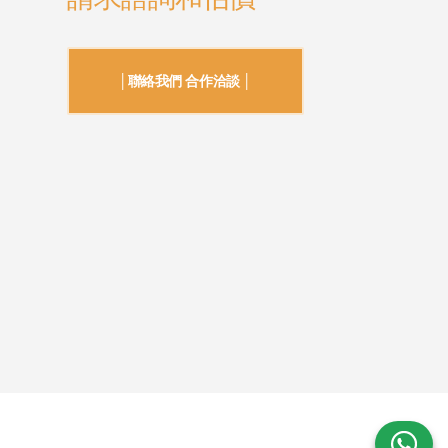
│聯絡我們 合作洽談 │