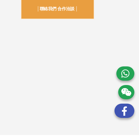
│聯絡我們 合作洽談 │