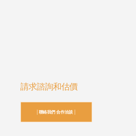
請求諮詢和估價
│聯絡我們 合作洽談 │