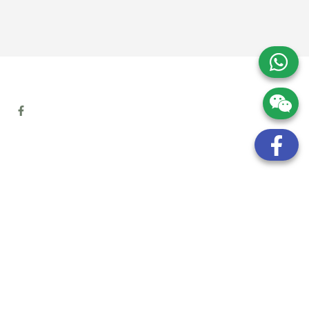
地址:
九龍觀塘開源道72號溢財中心12樓6室