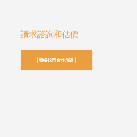
請求諮詢和估價
│聯絡我們 合作洽談 │