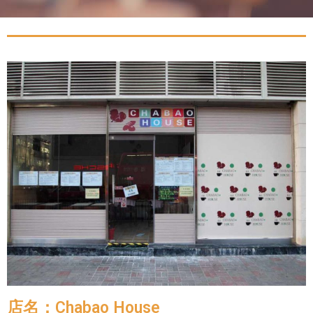
店名：Chabao House