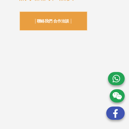
│聯絡我們 合作洽談 │