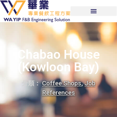
Chabao House
(Kowloon Bay)
分類：
Coffee Shops
,
Job
References