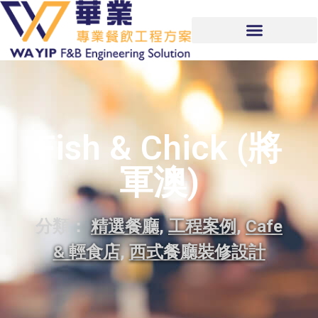
Fish & Chick (將
軍澳)
分類：
精選餐廳
,
工程案例
,
Cafe
& 輕食店
,
西式餐廳裝修設計