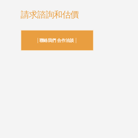
請求諮詢和估價
│聯絡我們 合作洽談 │