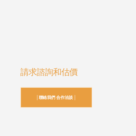
請求諮詢和估價
│聯絡我們 合作洽談 │