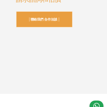
│聯絡我們 合作洽談 │