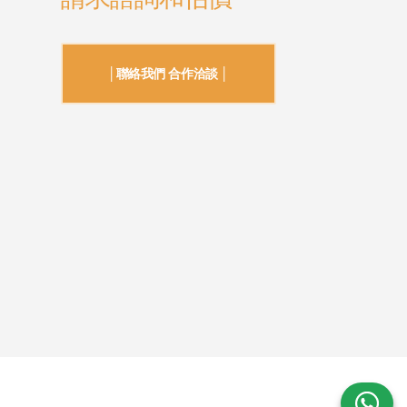
│聯絡我們 合作洽談 │