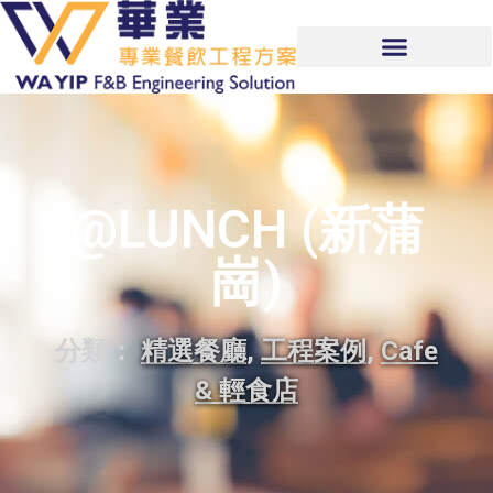
@LUNCH (新蒲
崗)
分類：
精選餐廳
,
工程案例
,
Cafe
& 輕食店