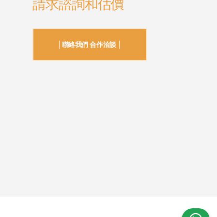
請求諮詢和估價
│聯絡我們 合作洽談 │