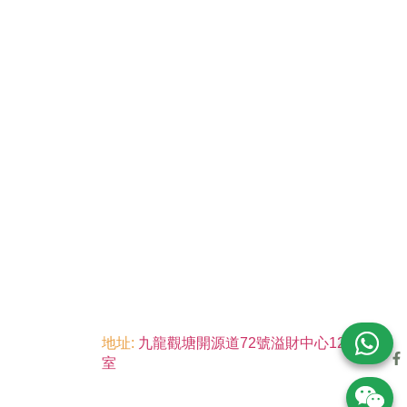
地址:
九龍觀塘開源道72號溢財中心12樓6
室